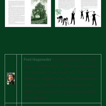
Fred Hageneder
empezó a practicar Hatha
Yoga y meditación en 1979 y ha continuado
con Kundalini Yoga desde 1981. Durante una
meditación White Tantra en el campamento
Kundalini Yoga en Francia, allá por el año
2000, Fred se le ocurrió la idea para el Yoga
de los Árboles.