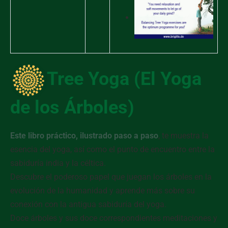
Tree Yoga (El Yoga
de los Árboles)
Este libro práctico, ilustrado paso a paso
, te muestra la
esencia del yoga, así como el punto de encuentro entre la
sabiduría india y la céltica.
Descubre el poderoso papel que juegan los árboles en la
evolución de la humanidad y aprende más sobre su
conexión con la antigua sabiduría del yoga.
Doce árboles y sus doce correspondientes meditaciones y