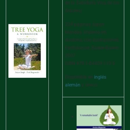
de la Sabiduría Viva de los
Árboles)
224 páginas, tapas
blandas, impreso en
duotone, con ilustraciones
Earthdancer, Baden-Baden
2007
ISBN 978-1-84409-119-5
Disponible en
inglés
,
alemán
y checo