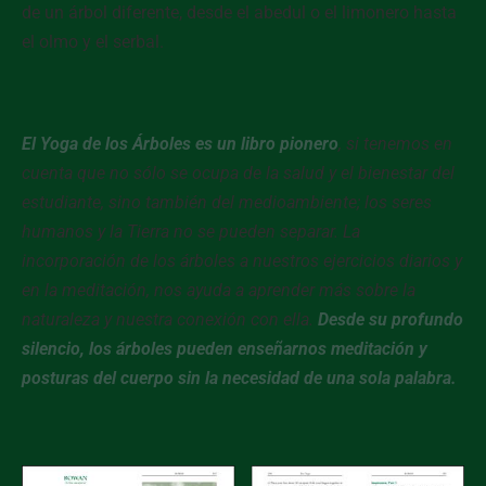
de un árbol diferente, desde el abedul o el limonero hasta
el olmo y el serbal.
El Yoga de los Árboles es un libro pionero
, si tenemos en
cuenta que no sólo se ocupa de la salud y el bienestar del
estudiante, sino también del medioambiente; los seres
humanos y la Tierra no se pueden separar. La
incorporación de los árboles a nuestros ejercicios diarios y
en la meditación, nos ayuda a aprender más sobre la
naturaleza y nuestra conexión con ella.
Desde su profundo
silencio, los árboles pueden enseñarnos meditación y
posturas del cuerpo sin la necesidad de una sola palabra.