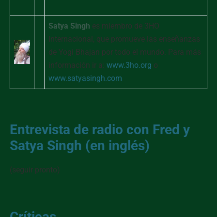
Satya Singh
es miembro de 3HO
Internacional, que promueve las enseñanzas
de Yogi Bhajan por todo el mundo. Para más
información ir a:
www.3ho.org
o
www.satyasingh.com
Entrevista de radio con Fred y
Satya Singh (en inglés)
(seguir pronto)
Críticas