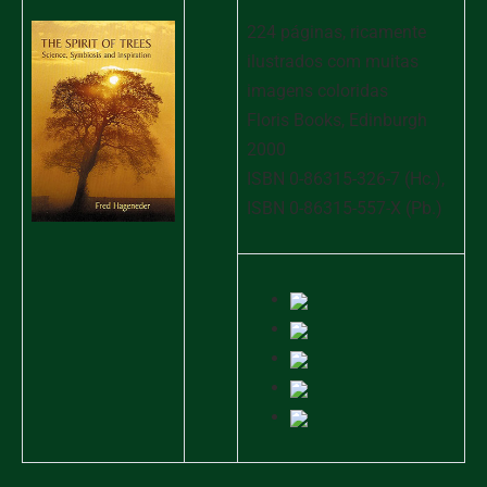
224 páginas, ricamente
ilustrados com muitas
imagens coloridas
Floris Books, Edinburgh
2000
ISBN 0-86315-326-7 (Hc.),
ISBN 0-86315-557-X (Pb.)